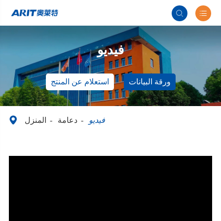


فيديو
ورقة البيانات
استعلام عن المنتج

فيديو
دعامة
المنزل