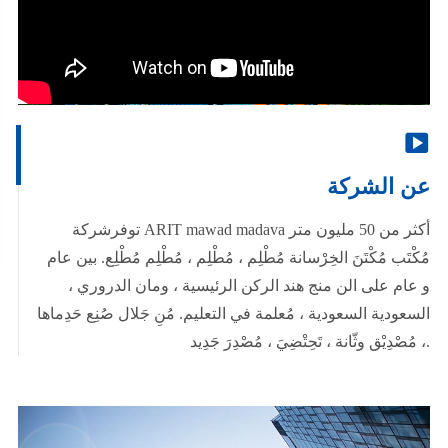

عن الشركة
توفرشركة ARIT mawad madava أكثر من 50 مليون متر
مُكْتَب مُكْتَنَ الخِرْسانة مُطْلِم ، مُطْلِم ، مُطْلِم مُطْلِع. بين عام
و عام على الن منج هند الركن الرئيسية ، ومان الدروري ،
السعودية السعودية ، مُعلمة في التعليم. مُنِ جَلال صُنِع حَدِماها
، مُصْدِيْق وثّانة ، تَحِتْضِيَ ، مُصْدِرَ جَدِيد.