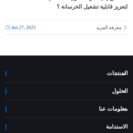
لتعزيز قابلية تشغيل الخرسانة ؟

معرفة المزيد
Jun 27, 2025

المنتجات

الحلول

معلومات عنا

الاستدامة