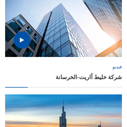
فيديو
شركة خليط أاريت-الخرسانة