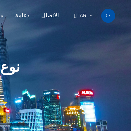
الاتصال
دعامة
مع

AR

نوع 