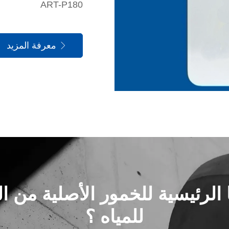
ART-P180
معرفة المزيد

 الرئيسية للخمور الأصلية من 
للمياه ؟