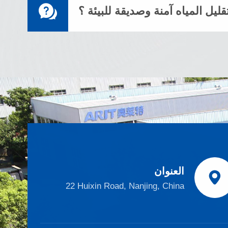

ليل المياه آمنة وصديقة للبيئة ؟
العنوان

22 Huixin Road, Nanjing, China