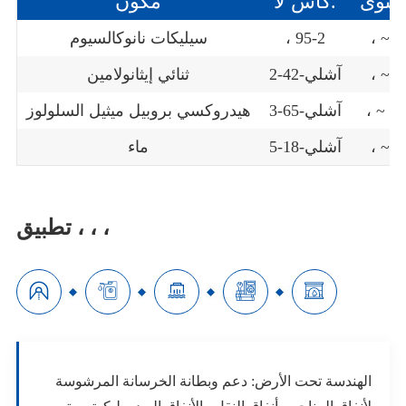
حتوى
كاس لا.
مكون
 من
، 95-2
سيليكات نانوكالسيوم
 من
آشلي-42-2
ثنائي إيثانولامين
من
آشلي-65-3
هيدروكسي بروبيل ميثيل السلولوز
 من
آشلي-18-5
ماء
تطبيق ، ، ،





الهندسة تحت الأرض: دعم وبطانة الخرسانة المرشوسة