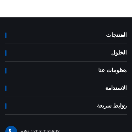
المنتجات

الحلول

معلومات عنا

الاستدامة
روابط سريعة

+86-18952055898
