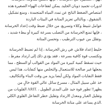
لدورات تجميد ذوبان الجليد. يمكن لفقاعات الهواء الصغيرة هذه
امتصاص الضغط الناتج عن تمدد المياه المتجمدة ، ومنع تشكيل
الشقوق ، وبالتالي تعزيز المتانة في البيئات الباردة.
عوامل تثبيط وكلاء وتسريع. من خلال ضبط وقت إعداد الخرسانة
، فإنها تمنع الخرسانة من التصلب بسرعة كبيرة أو ببطء شديد ،
وتقلل من عيوب الترطيب ، وتحسن المتانة.
خليط إعداد فلاش. في رش الخرسانة ، إذا لم تضبط الخرسانة
وتكتسب قوة كافية بسرعة ، فقد يؤدي ذلك إلى ارتداد مفرط ،
حيث تسقط كمية كبيرة من المواد من القوالب أو السطح ، مما
يجعلها غير صالحة للاستعمال والتخلص منها كنفايات. هذا ليس
فقط النفايات المواد ولكن أيضا يزيد من وقت البناء والتكاليف.
خذ على سبيل المثال ، مسرع سائل عالي القوة خالٍ من
القلويات من ARIT. يظهر!! تطور قوة جيد على المدى الطويل ،
وتقليل الغبار ومعدل الارتداد وتقليل خطر التفاعل القلوي الكلي
الذي يساعد على متانة الخرسانة.