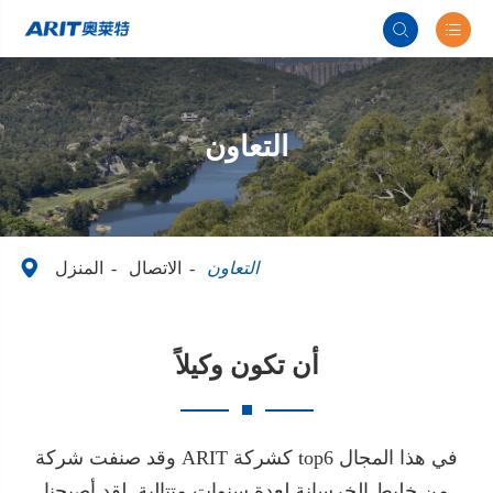


التعاون

التعاون
الاتصال
المنزل
أن تكون وكيلاً
وقد صنفت شركة ARIT كشركة top6 في هذا المجال
من خليط الخرسانة لعدة سنوات متتالية. لقد أصبحنا