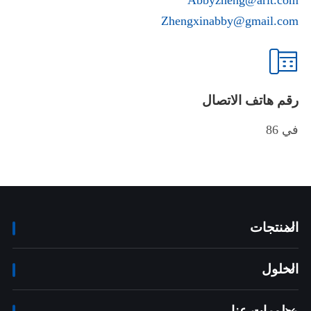
Abbyzheng@arit.com
Zhengxinabby@gmail.com

رقم هاتف الاتصال
86 في
المنتجات

الحلول

معلومات عنا