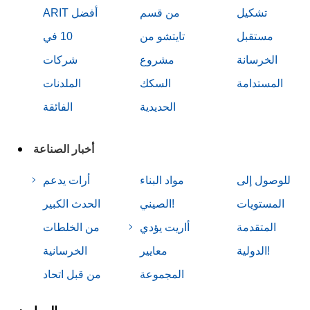
تشكيل
من قسم
ARIT أفضل
مستقبل
تايتشو من
10 في
الخرسانة
مشروع
شركات
المستدامة
السكك
الملدنات
الحديدية
الفائقة
أخبار الصناعة
للوصول إلى
أرات يدعم
مواد البناء
المستويات
الصيني!
الحدث الكبير
أاريت يؤدي
المتقدمة
من الخلطات
الدولية!
معايير
الخرسانية
المجموعة
من قبل اتحاد