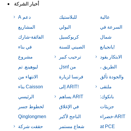
أخبار الشركة
عالية
للبلاستيك
A دعم
السرعة في
البولي
المشاريع
شمال
كربوكسيل
الفائقة-شارك
يانجيانغ!
الصيني للسنة
في بناء
الابتكار يقود
ترحيب كبير
مشروع
الطريق ،
لsnf من
ليوهينغ. تم
والجودة تألق
فرنسا لزيارة
الانتهاء من
ملتقى
إلى ARIT!
بناء Caisson
بانكوك:
يساهم ARIT
الرئيسي
جزيئات
في الإغلاق
لخطوط جسر
خضراء-ARIT
الناجح لأكبر
Qinglongmen
at PCE
شعاع مستمر
حققت شركة