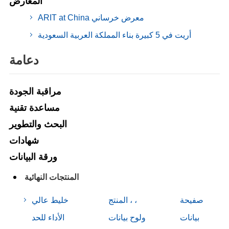
المعارض
ARIT at China معرض خرساني
أريت في 5 كبيرة بناء المملكة العربية السعودية
دعامة
مراقبة الجودة
مساعدة تقنية
البحث والتطوير
شهادات
ورقة البيانات
المنتجات النهائية
صفيحة
المنتج ، ،
خليط عالي
بيانات
ولوح بيانات
الأداء للحد