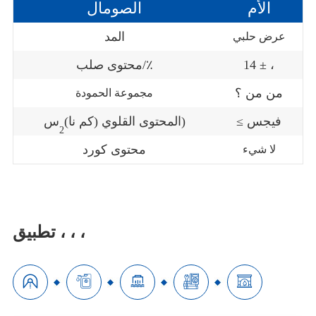
الأم
الصومال
المد
عرض حلبي
14 ± ،
محتوى صلب/٪
من من ؟
مجموعة الحمودة
≤ فيجس
س)
المحتوى القلوي (كم نا)
2
محتوى كورد
لا شيء
تطبيق ، ، ،




