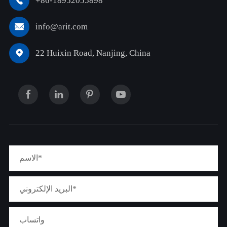
+86-18952055898

info@arit.com

22 Huixin Road, Nanjing, China
