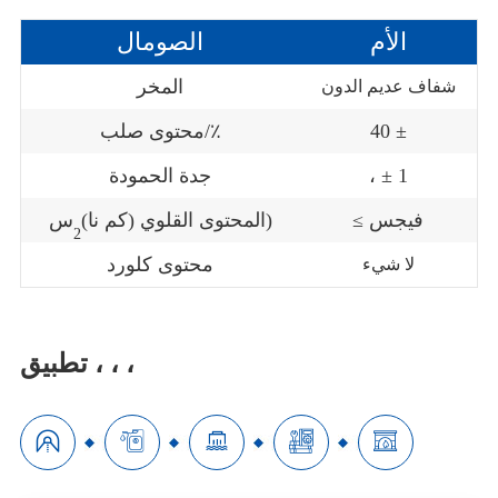
الأم
الصومال
المخر
شفاف عدیم الدون
40 ±
محتوى صلب/٪
، ± 1
جدة الحمودة
≤ فيجس
س)
المحتوى القلوي (كم نا)
2
محتوى كلورد
لا شيء
تطبيق ، ، ،




