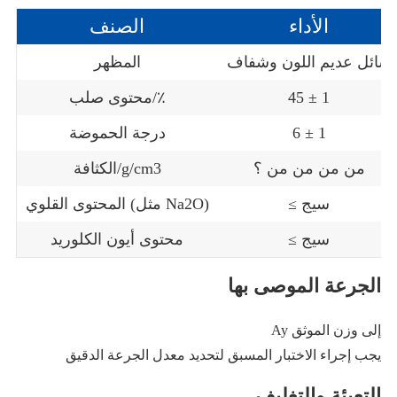
الأداء
الصنف
سائل عديم اللون وشفاف
المظهر
45 ± 1
محتوى صلب/٪
6 ± 1
درجة الحموضة
من من من من ؟
الكثافة/g/cm3
≤ سيج
المحتوى القلوي (مثل Na2O)
≤ سيج
محتوى أيون الكلوريد
الجرعة الموصى بها
Ay إلى وزن الموثق
يجب إجراء الاختبار المسبق لتحديد معدل الجرعة الدقيق
التعبئة والتغليف