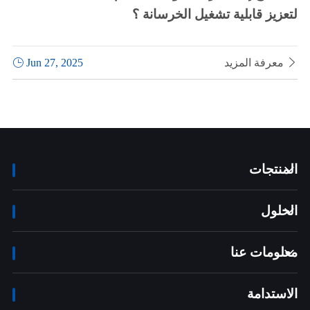
لتعزيز قابلية تشغيل الخرسانة ؟

معرفة المزيد
Jun 27, 2025

المنتجات

الحلول

معلومات عنا

الاستدامة